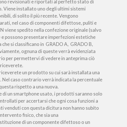
o revisionati e riportati al perfetto stato di
 Viene installato uno degli ultimi sistemi
nibili, di solito il più recente. Vengono
parati, nel caso di componenti difettose, puliti e
ON viene spedito nella confezione originale (salvo
si) e possono presentare imperfezioni estetiche
ra che si classificano in GRADO A, GRADO B,
amente, ognuna di queste verrà evidenziata
rio per permettervi di vedere in anteprima ciò
riceverete.
iceverete un prodotto su cui sarà installata una
. Nel caso contrario verrà indicata la percentuale
 questa rispetto a una nuova.
e di un smartphone usato, i prodotti saranno solo
ontrollati per accertarsi che ogni cosa funzioni a
ati venduti con questa dicitura non hanno subito
intervento fisico, che sia una
stituzione di un componente difettoso o un