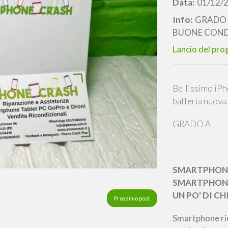
Data:
01/12/
Info:
GRADO A
BUONE COND
Lancio del pro
Bellissimo iPh
batteria nuova.
GRADO A
SMARTPHONE
SMARTPHONE 
UN PO' DI C
Prossimo post
Smartphone ric