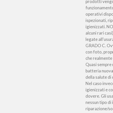
prodotti vengon
funzionamento.
operativi dispo
ispezionati, ri
igienizzati. N
alcuni rari ca
legate all'usu
GRADO C. Ovvi
con foto, prop
che realmente 
Quasi sempre r
batteria nuova
della salute di
Nel caso invec
igienizzati e c
dovere. Gli us
nessun tipo di 
riparazione/so