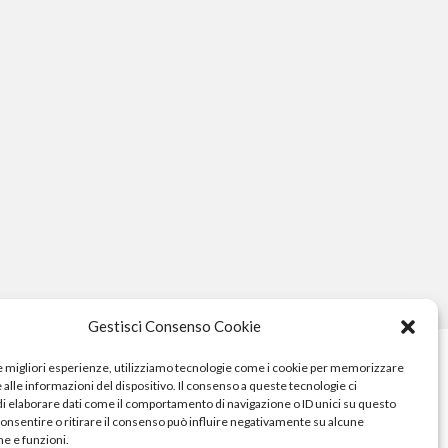
Gestisci Consenso Cookie
le migliori esperienze, utilizziamo tecnologie come i cookie per memorizzare
alle informazioni del dispositivo. Il consenso a queste tecnologie ci
i elaborare dati come il comportamento di navigazione o ID unici su questo
consentire o ritirare il consenso può influire negativamente su alcune
he e funzioni.