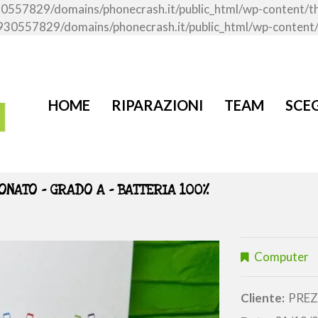
me/u930557829/domains/phonecrash.it/public_html/wp-content
ome/u930557829/domains/phonecrash.it/public_html/wp-conten
HOME
RIPARAZIONI
TEAM
SCEG
IONATO – GRADO A – BATTERIA 100%
Computer
Cliente:
PREZ