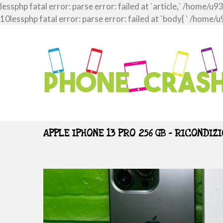
lessphp fatal error: parse error: failed at `article,` /ho
10lessphp fatal error: parse error: failed at `body{ ` /h
APPLE IPHONE 13 PRO 256 GB – RICONDIZ