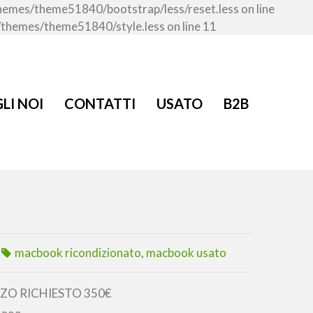
/themes/theme51840/bootstrap/less/reset.less on line
t/themes/theme51840/style.less on line 11
LI NOI
CONTATTI
USATO
B2B
macbook ricondizionato
,
macbook usato
ZO RICHIESTO 350€