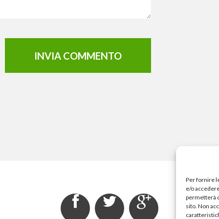
Per fornire 
e/o accedere 
permetterà d
sito. Non ac
caratteristic