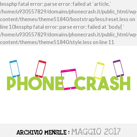
lessphp fatal error: parse error: failed at `article,`
/home/u930557829/domains/phonecrash.it/public_html/wp
content/themes/theme51840/bootstrap/less/reset.less on
line 10lessphp fatal error: parse error: failed at `body{ `
/home/u930557829/domains/phonecrash.it/public_html/wp
content/themes/theme51840/style.less on line 11
MAGGIO 2017
ARCHIVIO MENSILE :