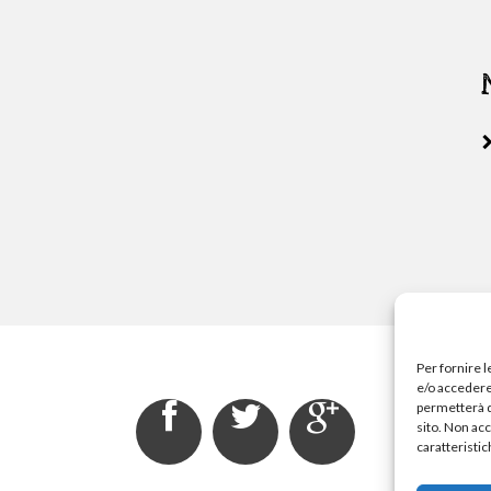
Per fornire 
e/o accedere 
permetterà d
sito. Non ac
caratteristic