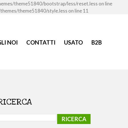
/themes/theme51840/bootstrap/less/reset.less on line
t/themes/theme51840/style.less on line 11
LI NOI
CONTATTI
USATO
B2B
RICERCA