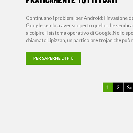
PRATICAMENTE TUTTI I DATI
Continuano i problemi per Android: l'invasione d
Google sembra aver scoperto quello che sembra
a colpire il sistema operativo di Google.Nello s
chiamato Lipizzan, un particolare trojan che può 
PER SAPERNE DI PIÙ
1
2
Su