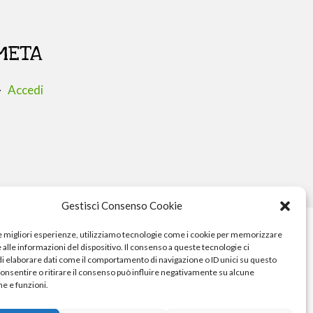
META
Accedi
Gestisci Consenso Cookie
le migliori esperienze, utilizziamo tecnologie come i cookie per memorizzare
alle informazioni del dispositivo. Il consenso a queste tecnologie ci
i elaborare dati come il comportamento di navigazione o ID unici su questo
consentire o ritirare il consenso può influire negativamente su alcune
he e funzioni.