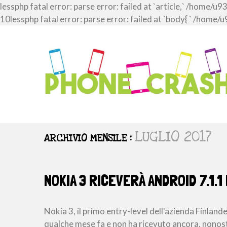
lessphp fatal error: parse error: failed at `article,` /ho
10lessphp fatal error: parse error: failed at `body{ ` /h
LUGLIO 2017
ARCHIVIO MENSILE :
NOKIA 3 RICEVERÀ ANDROID 7.1.1
Nokia 3, il primo entry-level dell'azienda Finlan
qualche mese fa e non ha ricevuto ancora, nonos