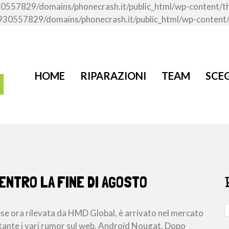
me/u930557829/domains/phonecrash.it/public_html/wp-content
ome/u930557829/domains/phonecrash.it/public_html/wp-conten
HOME
RIPARAZIONI
TEAM
SCEG
 ENTRO LA FINE DI AGOSTO
dese ora rilevata da HMD Global, è arrivato nel mercato
tante i vari rumor sul web, Android Nougat. Dopo