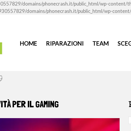
me/u930557829/domains/phonecrash.it/public_html/wp-content
ome/u930557829/domains/phonecrash.it/public_html/wp-conten
HOME
RIPARAZIONI
TEAM
SCEG
9
ITÀ PER IL GAMING