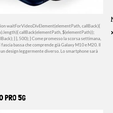
ion waitForVideoDivElement(elementPath, callBack){
).length){ callBack(elementPath, $(elementPath));
Back); } }, 500); } Come promesso la scorsa settimana,
di fascia bassa che comprende già Galaxy M10 e M20. Il
e un design leggermente diverso. Lo smartphone sarà
10 PRO 5G