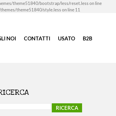
/themes/theme51840/bootstrap/less/reset.less on line
t/themes/theme51840/style.less on line 11
LI NOI
CONTATTI
USATO
B2B
RICERCA