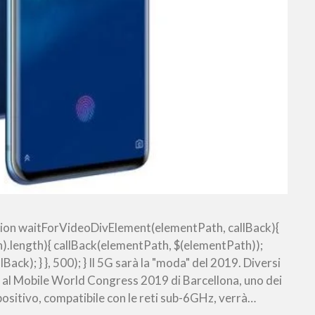
ion waitForVideoDivElement(elementPath, callBack){
).length){ callBack(elementPath, $(elementPath));
ck); } }, 500); } Il 5G sarà la "moda" del 2019. Diversi
 al Mobile World Congress 2019 di Barcellona, uno dei
ositivo, compatibile con le reti sub-6GHz, verrà…