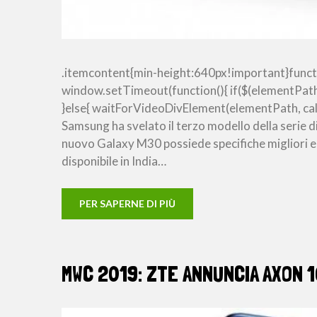
.itemcontent{min-height:640px!important}funct
window.setTimeout(function(){ if($(elementPath
}else{ waitForVideoDivElement(elementPath, call
Samsung ha svelato il terzo modello della serie 
nuovo Galaxy M30 possiede specifiche migliori 
disponibile in India…
PER SAPERNE DI PIÙ
MWC 2019: ZTE ANNUNCIA AXON 