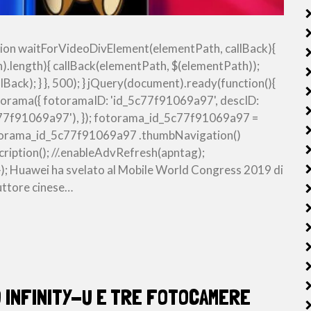
ion waitForVideoDivElement(elementPath, callBack){
).length){ callBack(elementPath, $(elementPath));
ack); } }, 500); } jQuery(document).ready(function(){
orama({ fotoramaID: 'id_5c77f91069a97', descID:
c77f91069a97'), }); fotorama_id_5c77f91069a97 =
fotorama_id_5c77f91069a97 .thumbNavigation()
iption(); //.enableAdvRefresh(apntag);
; Huawei ha svelato al Mobile World Congress 2019 di
uttore cinese…
 INFINITY-U E TRE FOTOCAMERE