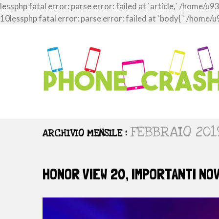
lessphp fatal error: parse error: failed at `article,` /ho
10lessphp fatal error: parse error: failed at `body{ ` /h
FEBBRAIO 201
ARCHIVIO MENSILE :
HONOR VIEW 20, IMPORTANTI NOV