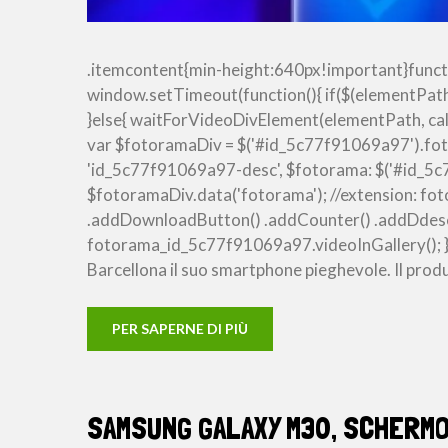
.itemcontent{min-height:640px!important}funct
window.setTimeout(function(){ if($(elementPath
}else{ waitForVideoDivElement(elementPath, callB
var $fotoramaDiv = $('#id_5c77f91069a97').fot
'id_5c77f91069a97-desc', $fotorama: $('#id_5
$fotoramaDiv.data('fotorama'); //extension: 
.addDownloadButton() .addCounter() .addDdescr
fotorama_id_5c77f91069a97.videoInGallery(); })
Barcellona il suo smartphone pieghevole. Il prod
PER SAPERNE DI PIÙ
SAMSUNG GALAXY M30, SCHERMO