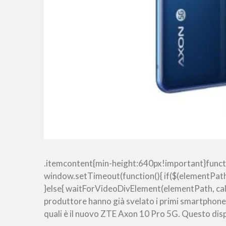
.itemcontent{min-height:640px!important}funct
window.setTimeout(function(){ if($(elementPath
}else{ waitForVideoDivElement(elementPath, callBa
produttore hanno già svelato i primi smartphone
quali è il nuovo ZTE Axon 10 Pro 5G. Questo disp