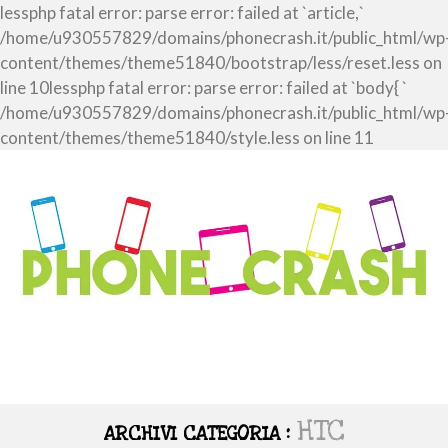
lessphp fatal error: parse error: failed at `article,`
/home/u930557829/domains/phonecrash.it/public_html/wp
content/themes/theme51840/bootstrap/less/reset.less on
line 10lessphp fatal error: parse error: failed at `body{ `
/home/u930557829/domains/phonecrash.it/public_html/wp
content/themes/theme51840/style.less on line 11
HTC
ARCHIVI CATEGORIA :