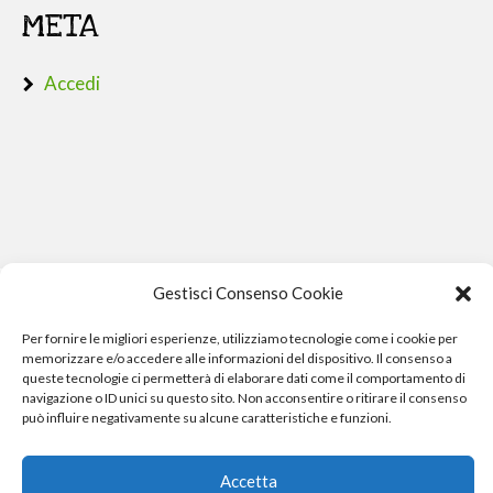
META
Accedi
Gestisci Consenso Cookie
Per fornire le migliori esperienze, utilizziamo tecnologie come i cookie per
memorizzare e/o accedere alle informazioni del dispositivo. Il consenso a
queste tecnologie ci permetterà di elaborare dati come il comportamento di
navigazione o ID unici su questo sito. Non acconsentire o ritirare il consenso
può influire negativamente su alcune caratteristiche e funzioni.
Phone Crash - riparazione iphone pisa smartphone computer
Accetta
e gopro