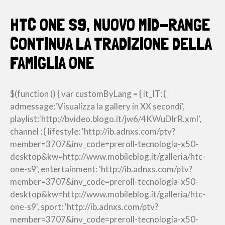
HTC ONE S9, NUOVO MID-RANGE
CONTINUA LA TRADIZIONE DELLA
FAMIGLIA ONE
$(function () { var customByLang = { it_IT: {
admessage:'Visualizza la gallery in XX secondi',
playlist:'http://bvideo.blogo.it/jw6/4KWuDIrR.xml',
channel : { lifestyle: 'http://ib.adnxs.com/ptv?
member=3707&inv_code=preroll-tecnologia-x50-
desktop&kw=http://www.mobileblog.it/galleria/htc-
one-s9', entertainment: 'http://ib.adnxs.com/ptv?
member=3707&inv_code=preroll-tecnologia-x50-
desktop&kw=http://www.mobileblog.it/galleria/htc-
one-s9', sport: 'http://ib.adnxs.com/ptv?
member=3707&inv_code=preroll-tecnologia-x50-