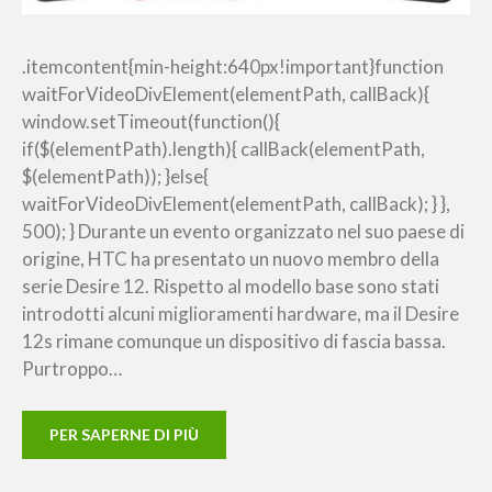
.itemcontent{min-height:640px!important}function
waitForVideoDivElement(elementPath, callBack){
window.setTimeout(function(){
if($(elementPath).length){ callBack(elementPath,
$(elementPath)); }else{
waitForVideoDivElement(elementPath, callBack); } },
500); } Durante un evento organizzato nel suo paese di
origine, HTC ha presentato un nuovo membro della
serie Desire 12. Rispetto al modello base sono stati
introdotti alcuni miglioramenti hardware, ma il Desire
12s rimane comunque un dispositivo di fascia bassa.
Purtroppo…
PER SAPERNE DI PIÙ