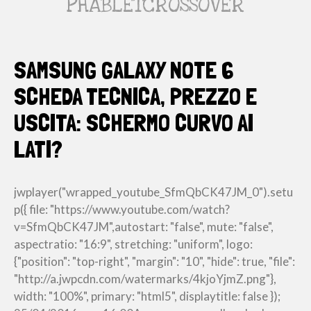
PHABLETCROSSOVER
SAMSUNG GALAXY NOTE 6
SCHEDA TECNICA, PREZZO E
USCITA: SCHERMO CURVO AI
LATI?
jwplayer("wrapped_youtube_SfmQbCK47JM_0").setu
p({ file: "https://www.youtube.com/watch?
v=SfmQbCK47JM",autostart: "false", mute: "false",
aspectratio: "16:9", stretching: "uniform", logo:
{"position": "top-right", "margin": "10", "hide": true, "file":
"http://a.jwpcdn.com/watermarks/4kjoYjmZ.png"},
width: "100%", primary: "html5", displaytitle: false });