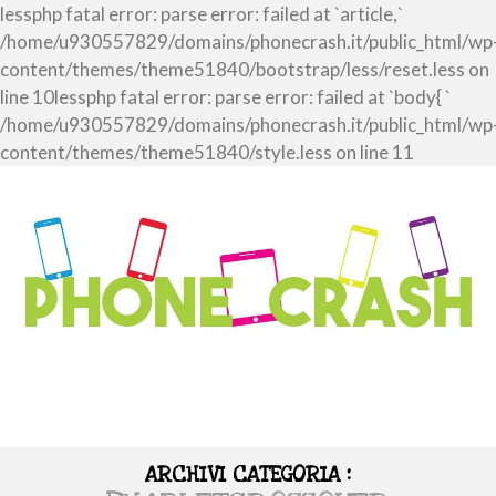
lessphp fatal error: parse error: failed at `article,`
/home/u930557829/domains/phonecrash.it/public_html/wp
content/themes/theme51840/bootstrap/less/reset.less on
line 10lessphp fatal error: parse error: failed at `body{ `
/home/u930557829/domains/phonecrash.it/public_html/wp
content/themes/theme51840/style.less on line 11
ARCHIVI CATEGORIA :