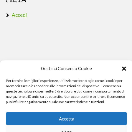
Accedi
Gestisci Consenso Cookie
Per fornire le migliori esperienze, utilizziamo tecnologie come i cookie per
memorizzare e/o accedere alle informazioni del dispositivo. Il consenso a
queste tecnologie ci permetterà di elaborare dati come il comportamento di
navigazione o ID unici su questo sito. Non acconsentire o ritirare il consenso
può influire negativamente su alcune caratteristiche e funzioni.
Phone Crash - riparazione iphone pisa smartphone computer
Accetta
e gopro
Nega