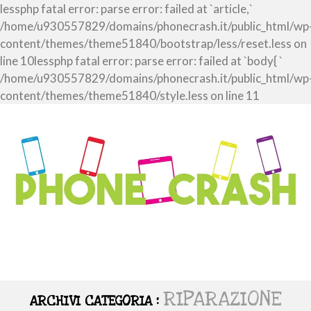
lessphp fatal error: parse error: failed at `article,`
/home/u930557829/domains/phonecrash.it/public_html/wp
content/themes/theme51840/bootstrap/less/reset.less on
line 10lessphp fatal error: parse error: failed at `body{ `
/home/u930557829/domains/phonecrash.it/public_html/wp
content/themes/theme51840/style.less on line 11
RIPARAZIONE
ARCHIVI CATEGORIA :