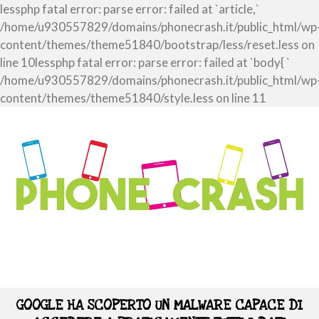
lessphp fatal error: parse error: failed at `article,`
/home/u930557829/domains/phonecrash.it/public_html/wp
content/themes/theme51840/bootstrap/less/reset.less on
line 10lessphp fatal error: parse error: failed at `body{ `
/home/u930557829/domains/phonecrash.it/public_html/wp
content/themes/theme51840/style.less on line 11
GOOGLE HA SCOPERTO UN MALWARE CAPACE DI