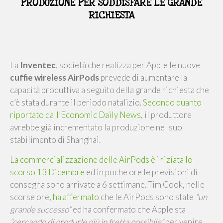
PRODUZIONE PER SODDISFARE LE GRANDE
RICHIESTA
La
Inventec
, società che realizza per Apple le nuove
cuffie wireless AirPods
prevede di aumentare la
capacità produttiva a seguito della grande richiesta che
c’è stata durante il periodo natalizio.
Secondo quanto
riportato dall’Economic Daily News
, il produttore
avrebbe già incrementato la produzione nel suo
stabilimento di Shanghai.
La commercializzazione delle AirPods è iniziata lo
scorso 13 Dicembre
ed in poche ore le previsioni di
consegna sono arrivate a 6 settimane. Tim Cook, nelle
scorse ore,
ha affermato
che le AirPods sono state
“un
grande successo”
ed ha confermato che Apple sta
“cercando di produrle più in fretta possibile”
per venire