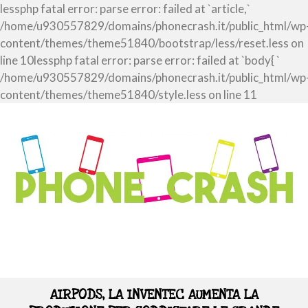
lessphp fatal error: parse error: failed at `article,`
/home/u930557829/domains/phonecrash.it/public_html/wp
content/themes/theme51840/bootstrap/less/reset.less on
line 10lessphp fatal error: parse error: failed at `body{ `
/home/u930557829/domains/phonecrash.it/public_html/wp
content/themes/theme51840/style.less on line 11
AIRPODS, LA INVENTEC AUMENTA LA