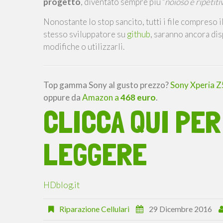
progetto
, diventato sempre più "
noioso e ripetiti
Nonostante lo stop sancito, tutti i file compreso 
stesso sviluppatore su
github
, saranno ancora dis
modifiche o utilizzarli.
Top gamma Sony al gusto prezzo?
Sony Xperia Z
oppure da
Amazon a
468 euro
.
CLICCA QUI PER
LEGGERE
HDblog.it
Riparazione Cellulari
29 Dicembre 2016