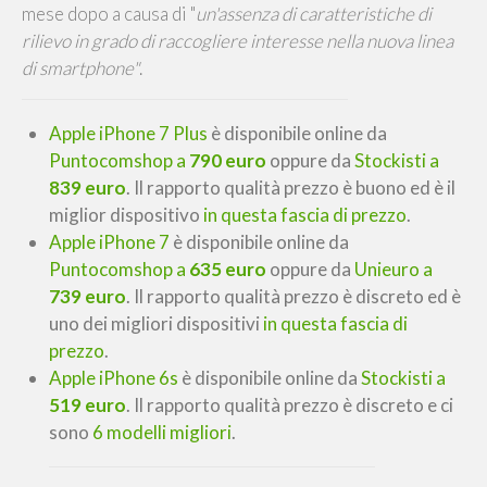
mese dopo a causa di "
un'assenza di caratteristiche di
rilievo in grado di raccogliere interesse nella nuova linea
di smartphone"
.
Apple iPhone 7 Plus
è disponibile online da
Puntocomshop a
790 euro
oppure da
Stockisti a
839 euro
. Il rapporto qualità prezzo è
buono
ed è il
miglior dispositivo
in questa fascia di prezzo
.
Apple iPhone 7
è disponibile online da
Puntocomshop a
635 euro
oppure da
Unieuro a
739 euro
. Il rapporto qualità prezzo è
discreto
ed è
uno dei migliori dispositivi
in questa fascia di
prezzo
.
Apple iPhone 6s
è disponibile online da
Stockisti a
519 euro
. Il rapporto qualità prezzo è
discreto
e ci
sono
6 modelli migliori
.