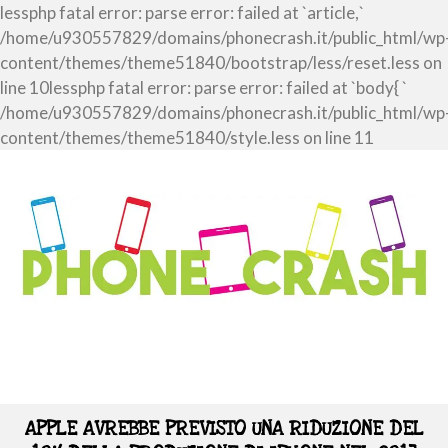
lessphp fatal error: parse error: failed at `article,`
/home/u930557829/domains/phonecrash.it/public_html/wp
content/themes/theme51840/bootstrap/less/reset.less on
line 10lessphp fatal error: parse error: failed at `body{ `
/home/u930557829/domains/phonecrash.it/public_html/wp
content/themes/theme51840/style.less on line 11
APPLE AVREBBE PREVISTO UNA RIDUZIONE DEL