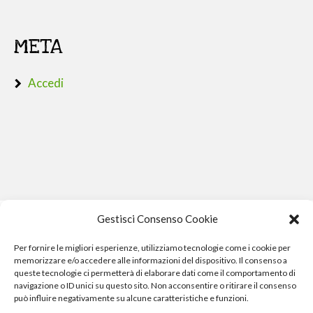
META
Accedi
Gestisci Consenso Cookie
Per fornire le migliori esperienze, utilizziamo tecnologie come i cookie per
memorizzare e/o accedere alle informazioni del dispositivo. Il consenso a
queste tecnologie ci permetterà di elaborare dati come il comportamento di
navigazione o ID unici su questo sito. Non acconsentire o ritirare il consenso
può influire negativamente su alcune caratteristiche e funzioni.