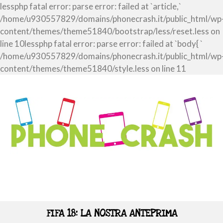
lessphp fatal error: parse error: failed at `article,`
/home/u930557829/domains/phonecrash.it/public_html/wp
content/themes/theme51840/bootstrap/less/reset.less on
line 10lessphp fatal error: parse error: failed at `body{ `
/home/u930557829/domains/phonecrash.it/public_html/wp
content/themes/theme51840/style.less on line 11
FIFA 18: LA NOSTRA ANTEPRIMA