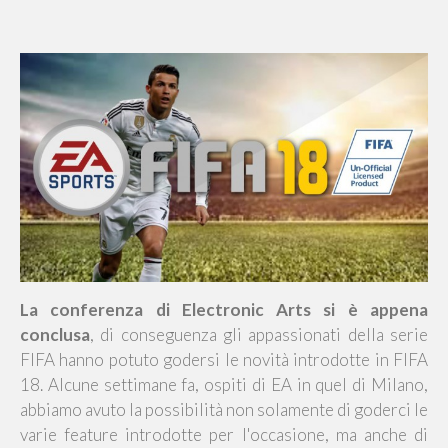
La conferenza di Electronic Arts si è appena
conclusa
, di conseguenza gli appassionati della serie
FIFA hanno potuto godersi le novità introdotte in FIFA
18. Alcune settimane fa, ospiti
di EA
in quel di Milano,
abbiamo avuto la possibilità non solamente di goderci le
varie feature introdotte per l'occasione, ma anche di