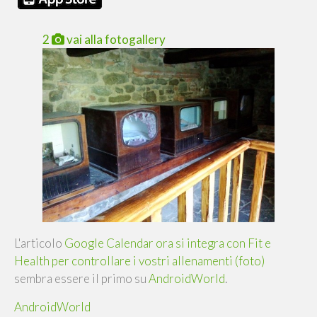
2
vai alla fotogallery
L'articolo
Google Calendar ora si integra con Fit e
Health per controllare i vostri allenamenti (foto)
sembra essere il primo su
AndroidWorld
.
AndroidWorld