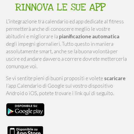
RINNOVA LE SUE APP
L’integrazione tra calendario ed app dedicate al fitness
permetterà anche di conoscere meglio le vostre
abitudini e migliorare la
pianificazione automatica
degli impegni giornalieri. Tutto questo in maniera
assolutamente smart, anche se la buona volontà per
uscire ed andare davvero a correre dovrete mettercerla
comunque voi.
Se vi sentite pieni di buoni propositi e volete
scaricare
l’app Calendario di Google sul vostro dispositivo
Android o iOS, potete trovare i link qui di seguito.