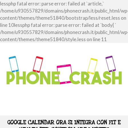
lessphp fatal error: parse error: failed at `article,`
/home/u930557829/domains/phonecrash.it/public_html/wp
content/themes/theme51840/bootstrap/less/reset.less on
line 10lessphp fatal error: parse error: failed at `body{ `
/home/u930557829/domains/phonecrash.it/public_html/wp
content/themes/theme51840/style.less on line 11
GOOGLE CALENDAR ORA SI INTEGRA CON FIT E