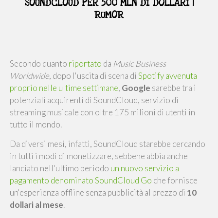
SOUNDCLOUD PER 500 MLN DI DOLLARI |
RUMOR
Secondo quanto
riportato
da
Music Business
Worldwide
, dopo l'uscita di scena di
Spotify avvenuta
proprio nelle ultime settimane
,
Google
sarebbe tra i
potenziali acquirenti di SoundCloud, servizio di
streaming musicale con oltre 175 milioni di utenti in
tutto il mondo.
Da diversi mesi, infatti, SoundCloud starebbe cercando
in tutti i modi di monetizzare, sebbene abbia anche
lanciato nell'ultimo periodo
un nuovo servizio a
pagamento denominato SoundCloud Go
che fornisce
un'esperienza offline senza pubblicità al prezzo di
10
dollari al mese
.