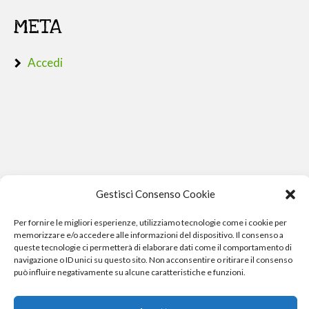
META
Accedi
Gestisci Consenso Cookie
Per fornire le migliori esperienze, utilizziamo tecnologie come i cookie per
memorizzare e/o accedere alle informazioni del dispositivo. Il consenso a
queste tecnologie ci permetterà di elaborare dati come il comportamento di
navigazione o ID unici su questo sito. Non acconsentire o ritirare il consenso
può influire negativamente su alcune caratteristiche e funzioni.
Phone Crash - riparazione iphone pisa smartphone computer