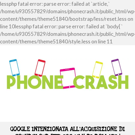
lessphp fatal error: parse error: failed at `article,`
/home/u930557829/domains/phonecrash.it/public_html/wp
content/themes/theme51840/bootstrap/less/reset.less on
line 10lessphp fatal error: parse error: failed at `body{ `
/home/u930557829/domains/phonecrash.it/public_html/wp
content/themes/theme51840/style.less on line 11
GOOGLE INTENZIONATA ALL’ACQUISIZIONE DI