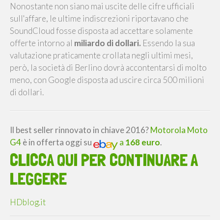
Nonostante non siano mai uscite delle cifre ufficiali
sull'affare, le ultime indiscrezioni riportavano che
SoundCloud fosse disposta ad accettare solamente
offerte intorno al
miliardo di dollari
.
Essendo la sua
valutazione praticamente crollata negli ultimi mesi,
però, la società di Berlino dovrà accontentarsi di molto
meno, con Google disposta ad uscire circa 500 milioni
di dollari.
Il best seller rinnovato in chiave 2016?
Motorola Moto
G4
è in offerta oggi su
a
168 euro
.
CLICCA QUI PER CONTINUARE A
LEGGERE
HDblog.it