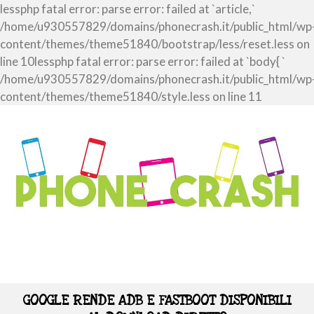
lessphp fatal error: parse error: failed at `article,`
/home/u930557829/domains/phonecrash.it/public_html/wp
content/themes/theme51840/bootstrap/less/reset.less on
line 10lessphp fatal error: parse error: failed at `body{ `
/home/u930557829/domains/phonecrash.it/public_html/wp
content/themes/theme51840/style.less on line 11
GOOGLE RENDE ADB E FASTBOOT DISPONIBILI