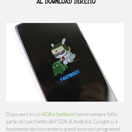
AL DOWNLOAD DIRETTO
Dopo anni in cui
ADB e fastboot
hanno sempre fatto
parte del pacchetto dell’SDK di Android, Google si è
finalmente deciso rendere questi preziosi programmi