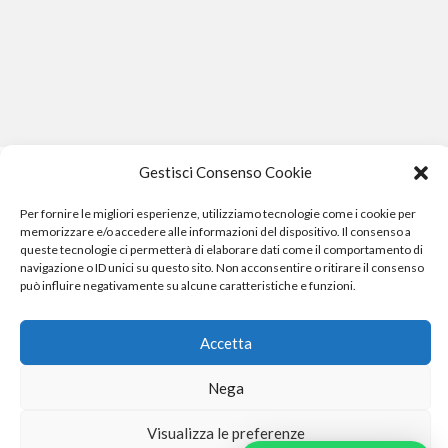
Gestisci Consenso Cookie
Per fornire le migliori esperienze, utilizziamo tecnologie come i cookie per
memorizzare e/o accedere alle informazioni del dispositivo. Il consenso a
queste tecnologie ci permetterà di elaborare dati come il comportamento di
navigazione o ID unici su questo sito. Non acconsentire o ritirare il consenso
può influire negativamente su alcune caratteristiche e funzioni.
Phone Crash - riparazione iphone pisa smartphone computer
e gopro
Accetta
Nega
Phone Crash - riparazione iphone pisa smartphone cellulari computer
Visualizza le preferenze