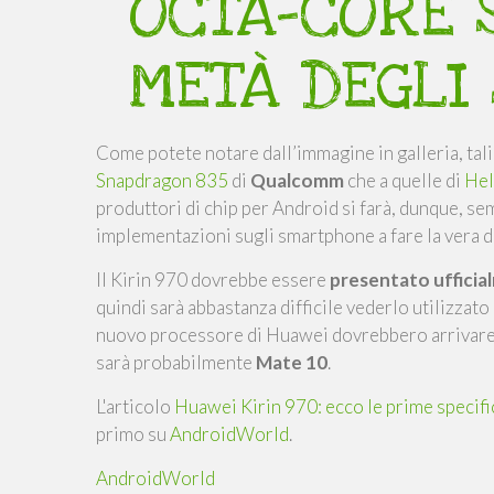
OCTA-CORE S
METÀ DEGLI
Come potete notare dall’immagine in galleria, tali
Snapdragon 835
di
Qualcomm
che a quelle di
Hel
produttori di chip per Android si farà, dunque, s
implementazioni sugli smartphone a fare la vera d
Il Kirin 970 dovrebbe essere
presentato uffici
quindi sarà abbastanza difficile vederlo utilizzat
nuovo processore di Huawei dovrebbero arrivare ne
sarà probabilmente
Mate 10
.
L'articolo
Huawei Kirin 970: ecco le prime specifi
primo su
AndroidWorld
.
AndroidWorld