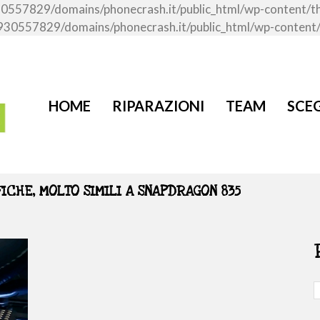
me/u930557829/domains/phonecrash.it/public_html/wp-content
ome/u930557829/domains/phonecrash.it/public_html/wp-conten
HOME
RIPARAZIONI
TEAM
SCEG
FICHE, MOLTO SIMILI A SNAPDRAGON 835