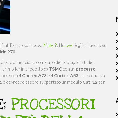
già utilizzato sul nuovo
Mate 9
,
Huawei
è già al lavoro sul
irin 970
.
che lo annunciano come uno dei protagonisti del
 il primo Kirin prodotto da
TSMC
con un
processo
-core
con
4 Cortex-A73
e
4 Cortex-A53
. La frequenza
z
, e dovrebbe essere supportato un modulo
Cat. 12
per
E:
PROCESSORI