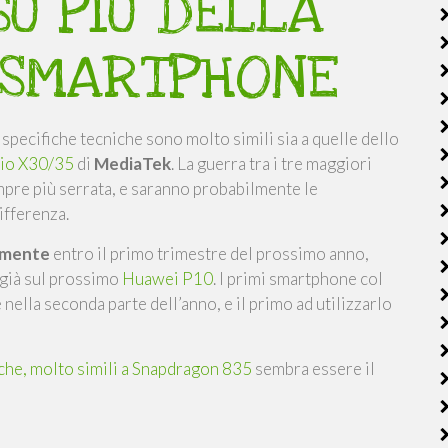
U PIÙ DELLA
 SMARTPHONE
 specifiche tecniche sono molto simili sia a quelle dello
io X30/35
di
MediaTek
. La guerra tra i tre maggiori
empre più serrata, e saranno probabilmente le
ifferenza.
almente
entro il primo trimestre del prossimo anno,
o già sul prossimo
Huawei P10
. I primi smartphone col
lla seconda parte dell’anno, e il primo ad utilizzarlo
che, molto simili a Snapdragon 835
sembra essere il