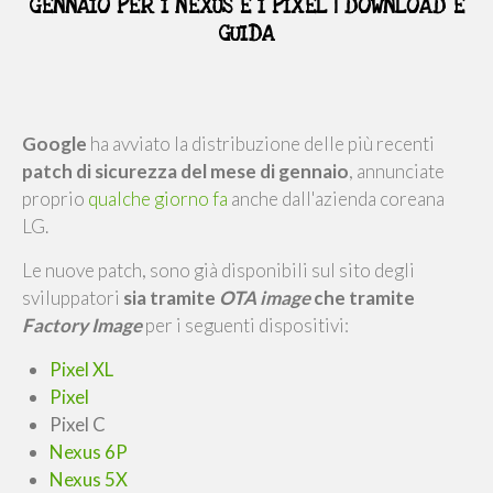
GENNAIO PER I NEXUS E I PIXEL | DOWNLOAD E
GUIDA
Google
ha avviato la distribuzione delle più recenti
patch di sicurezza del mese di gennaio
, annunciate
proprio
qualche giorno fa
anche dall'azienda coreana
LG.
Le nuove patch, sono già disponibili sul sito degli
sviluppatori
sia tramite
OTA image
che tramite
Factory Image
per i seguenti dispositivi:
Pixel XL
Pixel
Pixel C
Nexus 6P
Nexus 5X