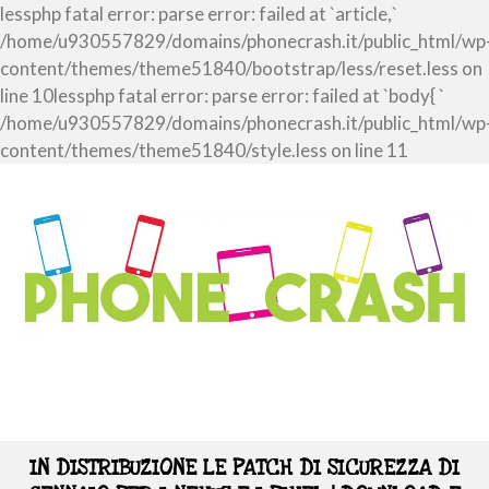
lessphp fatal error: parse error: failed at `article,`
/home/u930557829/domains/phonecrash.it/public_html/wp
content/themes/theme51840/bootstrap/less/reset.less on
line 10lessphp fatal error: parse error: failed at `body{ `
/home/u930557829/domains/phonecrash.it/public_html/wp
content/themes/theme51840/style.less on line 11
IN DISTRIBUZIONE LE PATCH DI SICUREZZA DI