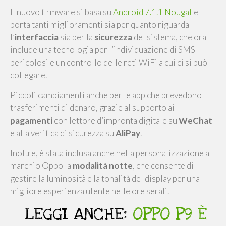
Il nuovo firmware si basa su
Android 7.1.1 Nougat
e
porta tanti miglioramenti sia per quanto riguarda
l’
interfaccia
sia per la
sicurezza
del sistema, che ora
include una tecnologia per l’individuazione di SMS
pericolosi e un controllo delle reti WiFi a cui ci si può
collegare.
Piccoli cambiamenti anche per le app che prevedono
trasferimenti di denaro, grazie al supporto ai
pagamenti
con lettore d’impronta digitale su
WeChat
e alla verifica di sicurezza su
AliPay
.
Inoltre, è stata inclusa anche nella personalizzazione a
marchio Oppo la
modalità notte
, che consente di
gestire la luminosità e la tonalità del display per una
migliore esperienza utente nelle ore serali.
LEGGI ANCHE:
OPPO P9 È