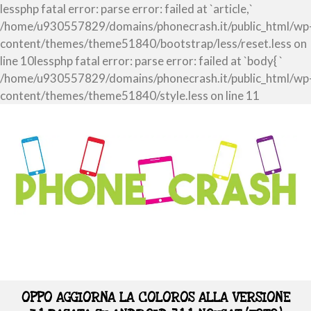
lessphp fatal error: parse error: failed at `article,`
/home/u930557829/domains/phonecrash.it/public_html/wp
content/themes/theme51840/bootstrap/less/reset.less on
line 10lessphp fatal error: parse error: failed at `body{ `
/home/u930557829/domains/phonecrash.it/public_html/wp
content/themes/theme51840/style.less on line 11
OPPO AGGIORNA LA COLOROS ALLA VERSIONE