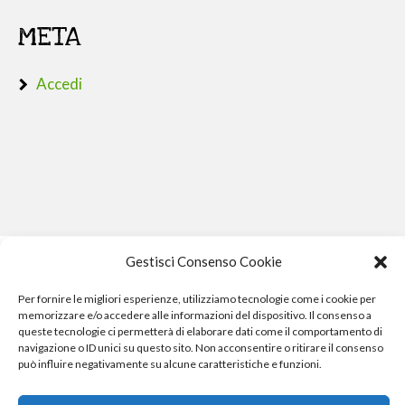
META
Accedi
Gestisci Consenso Cookie
Per fornire le migliori esperienze, utilizziamo tecnologie come i cookie per
memorizzare e/o accedere alle informazioni del dispositivo. Il consenso a
queste tecnologie ci permetterà di elaborare dati come il comportamento di
navigazione o ID unici su questo sito. Non acconsentire o ritirare il consenso
può influire negativamente su alcune caratteristiche e funzioni.
Phone Crash - riparazione iphone pisa smartphone computer