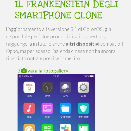
IL FRANKENSTEIN DEGLI
SMARTPHONE CLONE
L’aggiornamento alla versione 3.1 di ColorOS, già
disponibile per i due prodotti citati in apertura,
raggiungerà in futuro anche
altri dispositivi
compatibili
Oppo, ma per adesso l’azienda cinese non ha ancora
rilasciato notizie precise in merito.
3
vai alla fotogallery