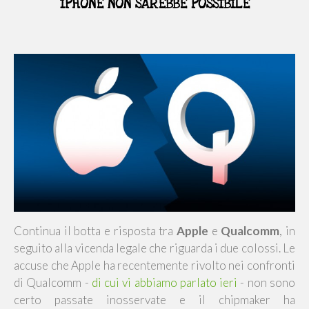
IPHONE NON SAREBBE POSSIBILE
Continua il botta e risposta tra
Apple
e
Qualcomm
, in
seguito alla vicenda legale che riguarda i due colossi. Le
accuse che Apple ha recentemente rivolto nei confronti
di Qualcomm -
di cui vi abbiamo parlato ieri
- non sono
certo passate inosservate e il chipmaker ha