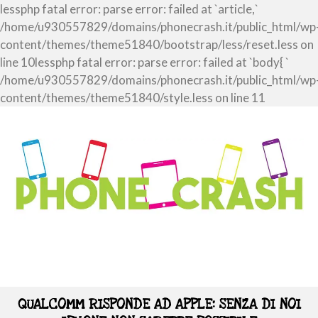
lessphp fatal error: parse error: failed at `article,`
/home/u930557829/domains/phonecrash.it/public_html/wp
content/themes/theme51840/bootstrap/less/reset.less on
line 10lessphp fatal error: parse error: failed at `body{ `
/home/u930557829/domains/phonecrash.it/public_html/wp
content/themes/theme51840/style.less on line 11
QUALCOMM RISPONDE AD APPLE: SENZA DI NOI