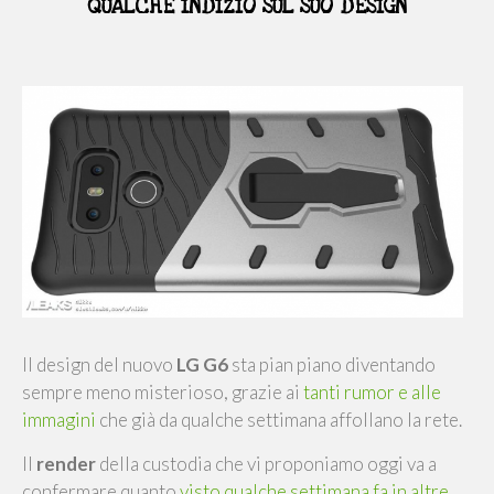
QUALCHE INDIZIO SUL SUO DESIGN
Il design del nuovo
LG G6
sta pian piano diventando
sempre meno misterioso, grazie ai
tanti rumor e alle
immagini
che già da qualche settimana affollano la rete.
Il
render
della custodia che vi proponiamo oggi va a
confermare quanto
visto qualche settimana fa in altre