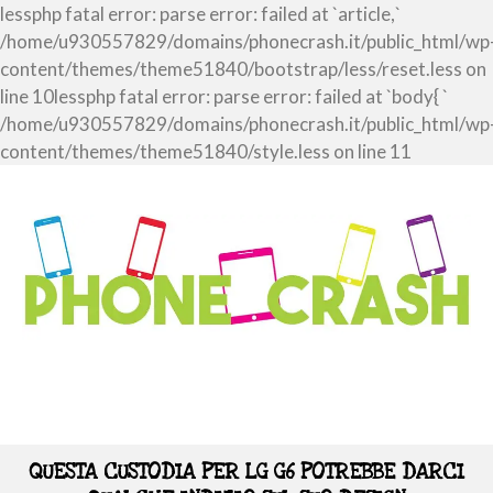
lessphp fatal error: parse error: failed at `article,`
/home/u930557829/domains/phonecrash.it/public_html/wp
content/themes/theme51840/bootstrap/less/reset.less on
line 10lessphp fatal error: parse error: failed at `body{ `
/home/u930557829/domains/phonecrash.it/public_html/wp
content/themes/theme51840/style.less on line 11
QUESTA CUSTODIA PER LG G6 POTREBBE DARCI