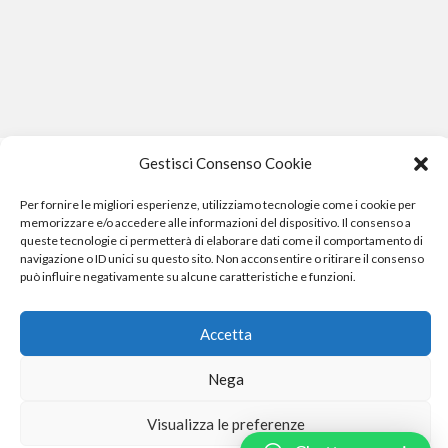
Gestisci Consenso Cookie
Per fornire le migliori esperienze, utilizziamo tecnologie come i cookie per
memorizzare e/o accedere alle informazioni del dispositivo. Il consenso a
queste tecnologie ci permetterà di elaborare dati come il comportamento di
navigazione o ID unici su questo sito. Non acconsentire o ritirare il consenso
può influire negativamente su alcune caratteristiche e funzioni.
Phone Crash - riparazione iphone pisa smartphone computer
e gopro
Accetta
Nega
Phone Crash - riparazione iphone pisa smartphone cellulari computer
Visualizza le preferenze
e gopro