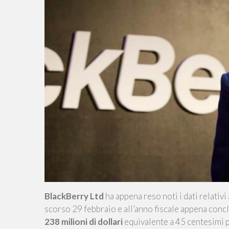
BlackBerry Ltd
ha appena reso noti i dati relativi
scorso 29 febbraio e all’anno fiscale appena con
238 milioni di dollari
equivalente a 45 centesimi 