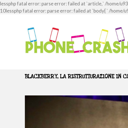
lessphp fatal error: parse error: failed at `article,` /ho
10lessphp fatal error: parse error: failed at `body{ ` /h
BLACKBERRY, LA RISTRUTTURAZIONE IN CO