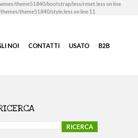
/themes/theme51840/bootstrap/less/reset.less on line
t/themes/theme51840/style.less on line 11
LI NOI
CONTATTI
USATO
B2B
RICERCA