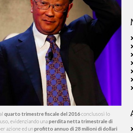
 al
quarto trimestre fiscale del 2016
conclusosi lo
cluso, evidenziando una
perdita netta trimestrale di
per azione ed un
profitto annuo di 28 milioni di dollari