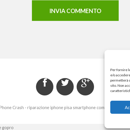
Per fornire 
e/o accedere 
permetterà d
sito. Non ac
caratteristic
Ac
Phone Crash - riparazione iphone pisa smartphone computer e gopr
 e gopro