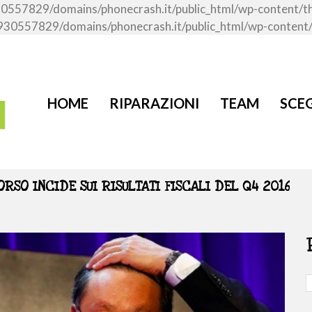
me/u930557829/domains/phonecrash.it/public_html/wp-content
ome/u930557829/domains/phonecrash.it/public_html/wp-conten
HOME
RIPARAZIONI
TEAM
SCEG
RSO INCIDE SUI RISULTATI FISCALI DEL Q4 2016