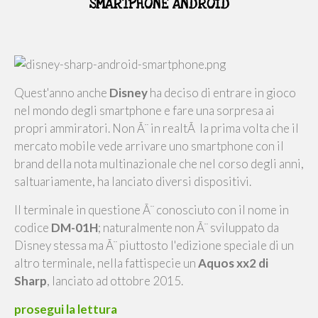
SMARTPHONE ANDROID
Quest'anno anche
Disney
ha deciso di entrare in gioco
nel mondo degli smartphone e fare una sorpresa ai
propri ammiratori. Non Ã¨ in realtÃ la prima volta che il
mercato mobile vede arrivare uno smartphone con il
brand della nota multinazionale che nel corso degli anni,
saltuariamente, ha lanciato diversi dispositivi.
Il terminale in questione Ã¨ conosciuto con il nome in
codice
DM-01H
; naturalmente non Ã¨ sviluppato da
Disney stessa ma Ã¨ piuttosto l'edizione speciale di un
altro terminale, nella fattispecie un
Aquos xx2 di
Sharp
, lanciato ad ottobre 2015.
prosegui la lettura