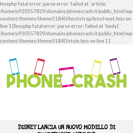
lessphp fatal error: parse error: failed at `article,`
/home/u930557829/domains/phonecrash.it/public_html/wp
content/themes/theme51840/bootstrap/less/reset.less on
line 10lessphp fatal error: parse error: failed at `body{ `
/home/u930557829/domains/phonecrash.it/public_html/wp
content/themes/theme51840/style.less on line 11
DISNEY LANCIA UN NUOVO MODELLO DI