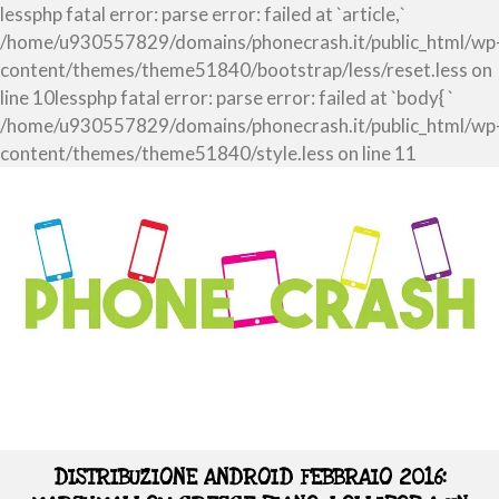
lessphp fatal error: parse error: failed at `article,`
/home/u930557829/domains/phonecrash.it/public_html/wp
content/themes/theme51840/bootstrap/less/reset.less on
line 10lessphp fatal error: parse error: failed at `body{ `
/home/u930557829/domains/phonecrash.it/public_html/wp
content/themes/theme51840/style.less on line 11
DISTRIBUZIONE ANDROID FEBBRAIO 2016: