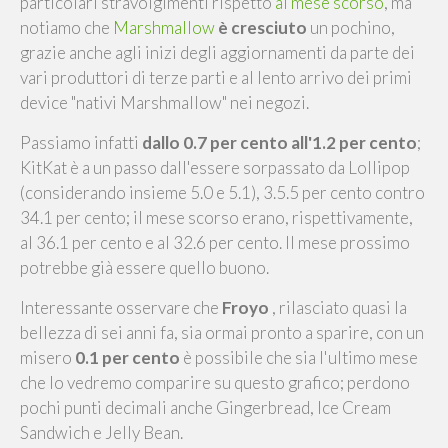
particolari stravolgimenti rispetto
al mese scorso
, ma
notiamo che
Marshmallow
è cresciuto
un pochino,
grazie anche agli inizi degli aggiornamenti da parte dei
vari produttori di terze parti e al lento arrivo dei primi
device "nativi Marshmallow" nei negozi.
Passiamo infatti
dallo 0.7 per cento all'1.2 per cento
;
KitKat è a un passo dall'essere sorpassato da Lollipop
(considerando insieme 5.0 e 5.1), 3.5.5 per cento contro
34.1 per cento; il mese scorso erano, rispettivamente,
al 36.1 per cento e al 32.6 per cento. Il mese prossimo
potrebbe già essere quello buono.
Interessante osservare che
Froyo
, rilasciato quasi la
bellezza di sei anni fa, sia ormai pronto a sparire, con un
misero
0.1 per cento
è possibile che sia l'ultimo mese
che lo vedremo comparire su questo grafico; perdono
pochi punti decimali anche Gingerbread, Ice Cream
Sandwich e Jelly Bean.