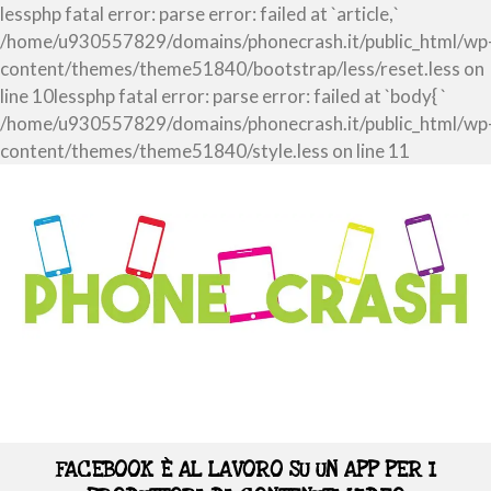
lessphp fatal error: parse error: failed at `article,`
/home/u930557829/domains/phonecrash.it/public_html/wp
content/themes/theme51840/bootstrap/less/reset.less on
line 10lessphp fatal error: parse error: failed at `body{ `
/home/u930557829/domains/phonecrash.it/public_html/wp
content/themes/theme51840/style.less on line 11
FACEBOOK È AL LAVORO SU UN APP PER I