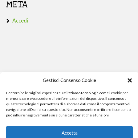
META
Accedi
Gestisci Consenso Cookie
Per fornire le migliori esperienze, utilizziamo tecnologie come i cookie per
memorizzare e/o accedere alle informazioni del dispositivo. Il consenso a
queste tecnologie ci permetterà di elaborare dati come il comportamento di
navigazione o ID unici su questo sito. Non acconsentire o ritirare il consenso
può influire negativamente su alcune caratteristiche e funzioni.
Phone Crash - riparazione iphone pisa smartphone computer
e gopro
Accetta