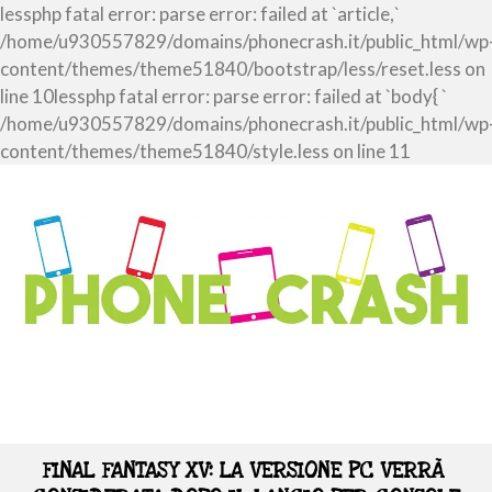
lessphp fatal error: parse error: failed at `article,`
/home/u930557829/domains/phonecrash.it/public_html/wp
content/themes/theme51840/bootstrap/less/reset.less on
line 10lessphp fatal error: parse error: failed at `body{ `
/home/u930557829/domains/phonecrash.it/public_html/wp
content/themes/theme51840/style.less on line 11
FINAL FANTASY XV: LA VERSIONE PC VERRÃ