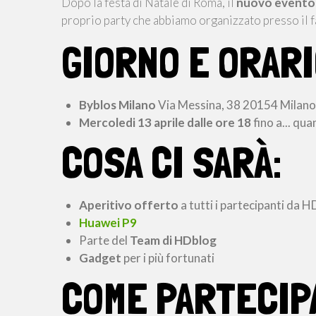
Dopo la festa di Natale di Roma, il
nuovo evento s
proprio party che abbiamo organizzato presso il
GIORNO E ORARI
Byblos Milano
Via Messina, 38 20154 Milano
Mercoledi 13 aprile dalle ore 18
fino a... qu
COSA CI SARÀ:
Aperitivo offerto
a tutti i partecipanti da H
Huawei P9
Parte del
Team di HDblog
Gadget
per i più fortunati
COME PARTECIP