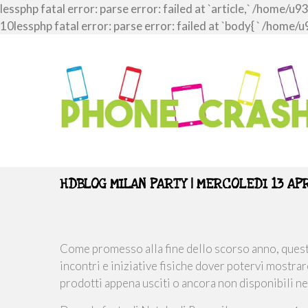
lessphp fatal error: parse error: failed at `article,` /ho
10lessphp fatal error: parse error: failed at `body{ ` /h
HDBLOG MILAN PARTY | MERCOLEDI 13 APR
Come promesso alla fine dello scorso anno, quest
incontri e iniziative fisiche dover potervi mostra
prodotti appena usciti o ancora non disponibili ne