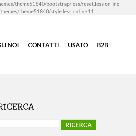
/themes/theme51840/bootstrap/less/reset.less on line
t/themes/theme51840/style.less on line 11
LI NOI
CONTATTI
USATO
B2B
RICERCA