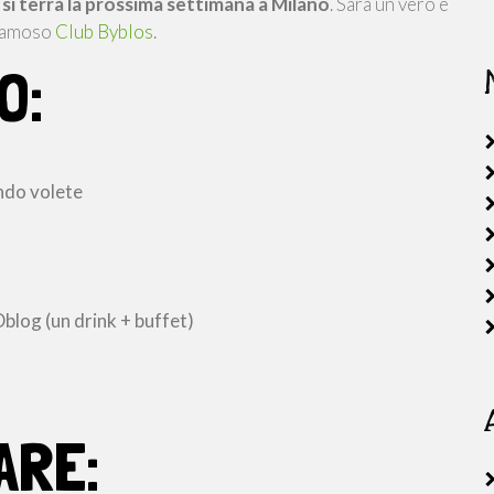
i terrà la prossima settimana a Milano
. Sarà un vero e
 famoso
Club B
yblos
.
O:
ando volete
Dblog (un drink + buffet)
ARE: