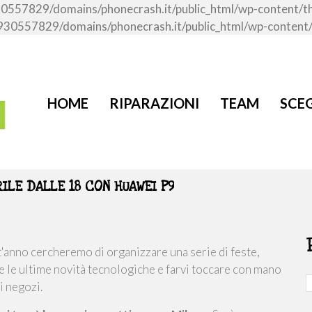
me/u930557829/domains/phonecrash.it/public_html/wp-content
ome/u930557829/domains/phonecrash.it/public_html/wp-conten
HOME
RIPARAZIONI
TEAM
SCEG
ILE DALLE 18 CON HUAWEI P9
'anno cercheremo di organizzare una serie di feste,
re le ultime novità tecnologiche e farvi toccare con mano
i negozi.