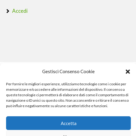
Accedi
Gestisci Consenso Cookie
Per fornire le migliori esperienze, utilizziamo tecnologie come i cookie per
memorizzare e/o accedere alle informazioni del dispositivo. Il consenso a
queste tecnologie ci permetterà di elaborare dati come il comportamento di
navigazione o ID unici su questo sito. Non acconsentire o ritirare il consenso
può influire negativamente su alcune caratteristiche e funzioni.
Phone Crash - riparazione iphone pisa smartphone computer
e gopro
Accetta