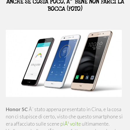
ANCHE SE COSTA POCO, Ã¨ BENE NON FARCI LA
BOCCA (FOTO)
Honor 5C
Ã¨ stato appena presentato in Cina, e la cosa
non ci stupisce di certo, visto che questo smartphone si
era affacciato sulle scene
piÃ¹ volte
ultimamente.