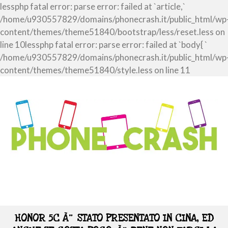
lessphp fatal error: parse error: failed at `article,`
/home/u930557829/domains/phonecrash.it/public_html/wp
content/themes/theme51840/bootstrap/less/reset.less on
line 10lessphp fatal error: parse error: failed at `body{ `
/home/u930557829/domains/phonecrash.it/public_html/wp
content/themes/theme51840/style.less on line 11
HONOR 5C Ã¨ STATO PRESENTATO IN CINA, ED