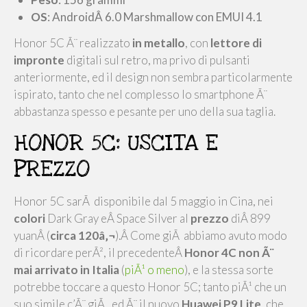
OS
: AndroidÂ 6.0 Marshmallow con EMUI 4.1
Honor 5C Ã¨ realizzato
in metallo
, con
lettore di
impronte
digitali sul retro, ma privo di pulsanti
anteriormente, ed il design non sembra particolarmente
ispirato, tanto che nel complesso lo smartphone Ã¨
abbastanza spesso e pesante per uno della sua taglia.
HONOR 5C: USCITA E
PREZZO
Honor 5C sarÃ disponibile dal 5 maggio in Cina, nei
colori
Dark Gray eÂ Space Silver al
prezzo
diÂ 899
yuanÂ (
circa 120â‚¬
).Â Come giÃ abbiamo avuto modo
di ricordare perÃ², il precedenteÂ
Honor 4C non Ã¨
mai arrivato in Italia
(
piÃ¹ o meno
), e la stessa sorte
potrebbe toccare a questo Honor 5C; tanto piÃ¹ che un
suo simile c’Ã¨ giÃ , ed Ã¨ il nuovo
Huawei P9 Lite
, che