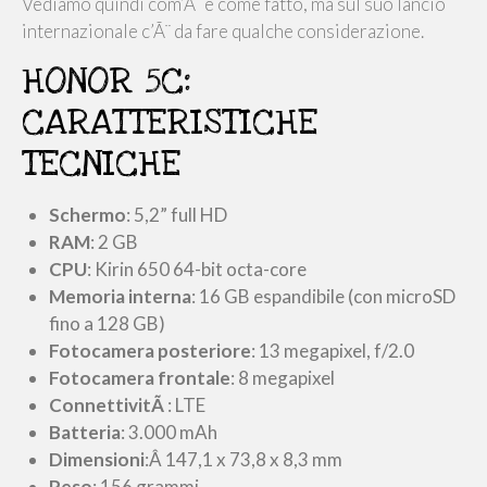
Vediamo quindi com’Ã¨ e come fatto, ma sul suo lancio
internazionale c’Ã¨ da fare qualche considerazione.
HONOR 5C:
CARATTERISTICHE
TECNICHE
Schermo
: 5,2” full HD
RAM
: 2 GB
CPU
: Kirin 650 64-bit octa-core
Memoria interna
: 16 GB espandibile (con microSD
fino a 128 GB)
Fotocamera posteriore
: 13 megapixel, f/2.0
Fotocamera frontale
: 8 megapixel
ConnettivitÃ
: LTE
Batteria
: 3.000 mAh
Dimensioni
:Â 147,1 x 73,8 x 8,3 mm
Peso
: 156 grammi