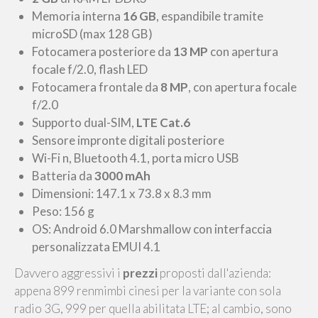
Memoria interna
16 GB
, espandibile tramite
microSD (max 128 GB)
Fotocamera posteriore da
13 MP
con apertura
focale f/2.0, flash LED
Fotocamera frontale da
8 MP
, con apertura focale
f/2.0
Supporto dual-SIM,
LTE Cat.6
Sensore impronte digitali posteriore
Wi-Fi n, Bluetooth 4.1, porta micro USB
Batteria da
3000 mAh
Dimensioni: 147.1 x 73.8 x 8.3 mm
Peso: 156 g
OS: Android 6.0 Marshmallow con interfaccia
personalizzata EMUI 4.1
Davvero aggressivi i
prezzi
proposti dall'azienda:
appena 899 renmimbi cinesi per la variante con sola
radio 3G, 999 per quella abilitata LTE; al cambio, sono