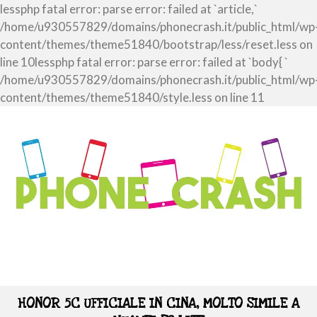
lessphp fatal error: parse error: failed at `article,`
/home/u930557829/domains/phonecrash.it/public_html/wp
content/themes/theme51840/bootstrap/less/reset.less on
line 10lessphp fatal error: parse error: failed at `body{ `
/home/u930557829/domains/phonecrash.it/public_html/wp
content/themes/theme51840/style.less on line 11
HONOR 5C UFFICIALE IN CINA, MOLTO SIMILE A