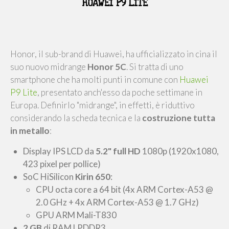
HUAWEI P9 LITE
Honor, il sub-brand di Huawei, ha ufficializzato in cina il
suo nuovo midrange
Honor 5C
. Si tratta di uno
smartphone che ha molti punti in comune con
Huawei
P9 Lite
, presentato anch'esso da poche settimane in
Europa. Definirlo "midrange", in effetti, è riduttivo
considerando la scheda tecnica e la
costruzione tutta
in metallo
:
Display IPS LCD da
5.2" full HD
1080p (1920x1080,
423 pixel per pollice)
SoC HiSilicon
Kirin 650
:
CPU octa core a 64 bit (4x ARM Cortex-A53 @
2.0 GHz + 4x ARM Cortex-A53 @ 1.7 GHz)
GPU ARM Mali-T830
2 GB
di RAM LPDDR3