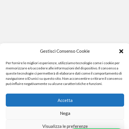
Gestisci Consenso Cookie
Per fornire le migliori esperienze, utilizziamo tecnologie come i cookie per
memorizzare e/o accedere alle informazioni del dispositivo. Il consenso a
queste tecnologie ci permetterà di elaborare dati come il comportamento di
navigazione o ID unici su questo sito. Non acconsentire o ritirare il consenso
può influire negativamente su alcune caratteristiche e funzioni.
Phone Crash - riparazione iphone pisa smartphone computer
e gopro
Accetta
Nega
Phone Crash - riparazione iphone pisa smartphone cellulari computer
Visualizza le preferenze