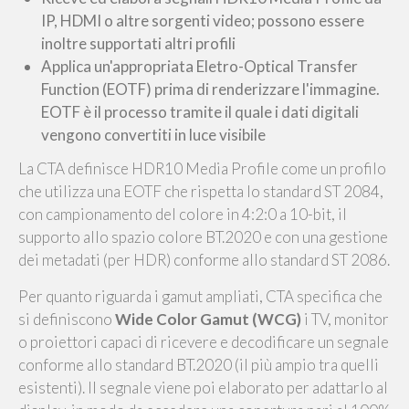
IP, HDMI o altre sorgenti video; possono essere
inoltre supportati altri profili
Applica un'appropriata Eletro-Optical Transfer
Function (EOTF) prima di renderizzare l'immagine.
EOTF è il processo tramite il quale i dati digitali
vengono convertiti in luce visibile
La CTA definisce HDR10 Media Profile come un profilo
che utilizza una EOTF che rispetta lo standard ST 2084,
con campionamento del colore in 4:2:0 a 10-bit, il
supporto allo spazio colore BT.2020 e con una gestione
dei metadati (per HDR) conforme allo standard ST 2086.
Per quanto riguarda i gamut ampliati, CTA specifica che
si definiscono
Wide Color Gamut (WCG)
i TV, monitor
o proiettori capaci di ricevere e decodificare un segnale
conforme allo standard BT.2020 (il più ampio tra quelli
esistenti). Il segnale viene poi elaborato per adattarlo al