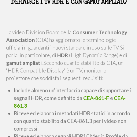
DEFINISCE I TV HDR E CON GAMUT AMPLIATO
La video Division Board della
Consumer Technology
Association
(CTA) ha aggiornato le terminologie
ufficiali riguardanti i nuovi standard in uso sulle TV. Si
parla, in particolare, di
HDR
(High Dynamic Range) e di
gamut
ampliati
. Secondo quanto stabilito da CTA, un
"HDR Compatible Display" è un TV, monitor o
proiettore che soddisfa i seguenti requisiti:
Include almeno un'interfaccia capace di supportare i
segnali HDR, come definito da
CEA-861-F
e
CEA-
861.3
Riceve ed elabora i metadati HDR statici in accordo
con quanto stabilito da CEA-861.3 per i video non
compressi
Riceve ed elabora segnali HDR10 Media Profile da