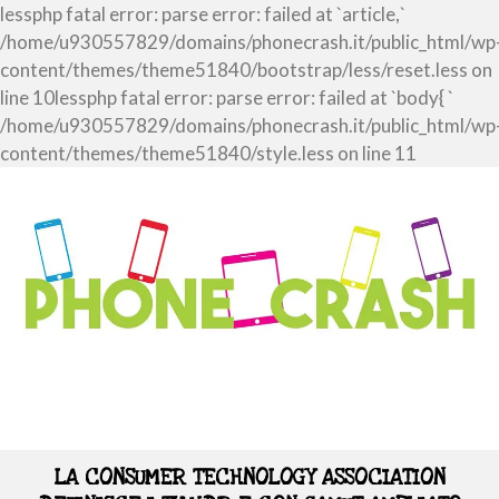
lessphp fatal error: parse error: failed at `article,`
/home/u930557829/domains/phonecrash.it/public_html/wp
content/themes/theme51840/bootstrap/less/reset.less on
line 10lessphp fatal error: parse error: failed at `body{ `
/home/u930557829/domains/phonecrash.it/public_html/wp
content/themes/theme51840/style.less on line 11
LA CONSUMER TECHNOLOGY ASSOCIATION