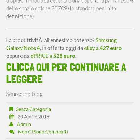
display, in modo da eccedere una copertura pari al 100%
dello spazio colore BT.709 (lo standard per l'alta
definizione).
La produttivitÃ all'ennesima potenza?
Samsung
Galaxy Note 4
, in offerta oggi da
ekey a
427 euro
oppure da
ePRICE a
528 euro
.
CLICCA QUI PER CONTINUARE A
LEGGERE
Source: hd-blog
Senza Categoria
28 Aprile 2016
Admin
Non Ci Sono Commenti