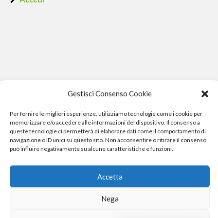
Gestisci Consenso Cookie
Per fornire le migliori esperienze, utilizziamo tecnologie come i cookie per
memorizzare e/o accedere alle informazioni del dispositivo. Il consenso a
queste tecnologie ci permetterà di elaborare dati come il comportamento di
navigazione o ID unici su questo sito. Non acconsentire o ritirare il consenso
può influire negativamente su alcune caratteristiche e funzioni.
Phone Crash - riparazione iphone pisa smartphone computer
e gopro
Accetta
Nega