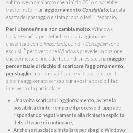
subito aveva dichiarato che a inizio 2016 si sarebbe
trasformato in un
aggiornamento
Consigliato
. La data
esatta del passaggio è stata proprio ieri, 1 febbraio.
Per l'utente finale non cambia molto
. Windows
Update scarica per default solo gli aggionamenti
classificati come
Importanti
, quindi i
Consigliati
sono
esclusi. È però vero che Windows prevede un'opzione
che permette di includerli, quindi sì, esiste una
maggior
percentuale di rischio di scaricare l'aggiornamento
per sbaglio
, ma non significa che vi troverete con il
sistema aggiornato senza alcuna vostra possibilità di
intervento. In particolare:
Una volta scaricato l'aggiornamento, avrete la
possibilità di interrompere il processo di upgrade
rispondendo negativamente alla richiesta esplicita
del software di continuare;
Anche se riusciste a installare per sbaglio Windows