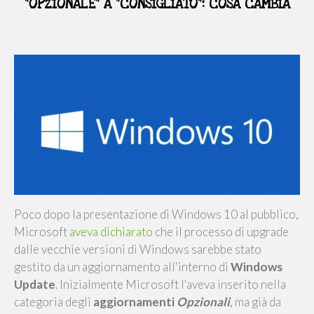
"OPZIONALE" A "CONSIGLIATO": COSA CAMBIA
Poco dopo la presentazione di Windows 10 al pubblico,
Microsoft
aveva dichiarato
che il processo di upgrade
dalle vecchie versioni di Windows sarebbe stato
gestito da un aggiornamento all'interno di
Windows
Update
. Inizialmente Microsoft l'aveva inserito nella
categoria degli
aggiornamenti
Opzionali
, ma già da