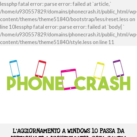
lessphp fatal error: parse error: failed at `article,`
/home/u930557829/domains/phonecrash.it/public_html/wp
content/themes/theme51840/bootstrap/less/reset.less on
line 10lessphp fatal error: parse error: failed at `body{ `
/home/u930557829/domains/phonecrash.it/public_html/wp
content/themes/theme51840/style.less on line 11
L'AGGIORNAMENTO A WINDOWS 10 PASSA DA