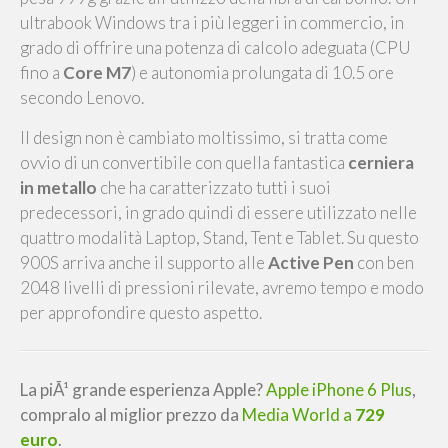
ultrabook Windows tra i più leggeri in commercio, in
grado di offrire una potenza di calcolo adeguata (CPU
fino a
Core M7
) e autonomia prolungata di 10.5 ore
secondo Lenovo.
Il design non è cambiato moltissimo, si tratta come
ovvio di un convertibile con quella fantastica
cerniera
in metallo
che ha caratterizzato tutti i suoi
predecessori, in grado quindi di essere utilizzato nelle
quattro modalità Laptop, Stand, Tent e Tablet. Su questo
900S arriva anche il supporto alle
Active Pen
con ben
2048 livelli di pressioni rilevate, avremo tempo e modo
per approfondire questo aspetto.
La piÃ¹ grande esperienza Apple?
Apple iPhone 6 Plus
,
compralo al miglior prezzo da
Media World a
729
euro
.