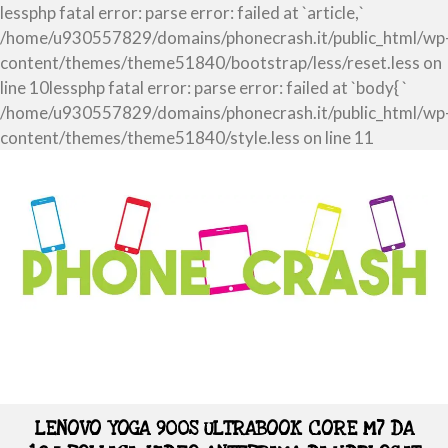
lessphp fatal error: parse error: failed at `article,`
/home/u930557829/domains/phonecrash.it/public_html/wp
content/themes/theme51840/bootstrap/less/reset.less on
line 10lessphp fatal error: parse error: failed at `body{ `
/home/u930557829/domains/phonecrash.it/public_html/wp
content/themes/theme51840/style.less on line 11
LENOVO YOGA 900S ULTRABOOK CORE M7 DA