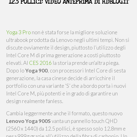
12.5 POLLICI: VIDEO ANTEPRIMA DI HDBLOG.IT
Yoga 3 Pro
non è stata forse la migliore soluzione
ultrabook prodotta da Lenovo negli ultimi tempi. Non si
discute ovviamente il design, piuttosto l’utilizzo degli
Intel Core M di prima generazione a costi piuttosto
elevati. Al
CES 2016
la storia prende un'altra piega.
Dopo lo
Yoga 900
, con processori Intel Core di sesta
generazione, la casa cinese decide di arricchire il
portfolio con una variante ‘S’ che a bordo porta i nuovi
Intel Core M, più potenti e in grado di garantire un
design realmente fanless.
Cambia leggermente anche il formato, questo nuovo
Lenovo Yoga 900S
vanta un pannello touch QHD
(2560 x 1440) da 12.5 pollici, è spesso solo 12.8mm e
pesa 999g grazie all’utilizzo della fibra di carbonio. Un