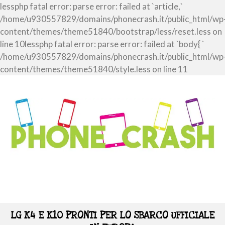
lessphp fatal error: parse error: failed at `article,`
/home/u930557829/domains/phonecrash.it/public_html/wp
content/themes/theme51840/bootstrap/less/reset.less on
line 10lessphp fatal error: parse error: failed at `body{ `
/home/u930557829/domains/phonecrash.it/public_html/wp
content/themes/theme51840/style.less on line 11
LG K4 E K10 PRONTI PER LO SBARCO UFFICIALE