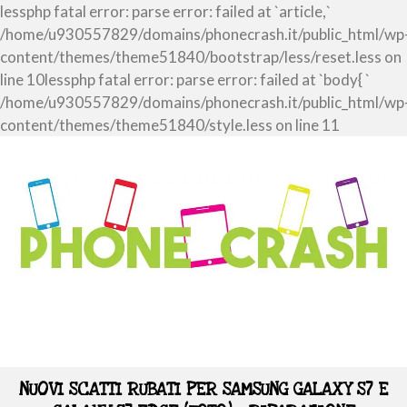
lessphp fatal error: parse error: failed at `article,`
/home/u930557829/domains/phonecrash.it/public_html/wp
content/themes/theme51840/bootstrap/less/reset.less on
line 10lessphp fatal error: parse error: failed at `body{ `
/home/u930557829/domains/phonecrash.it/public_html/wp
content/themes/theme51840/style.less on line 11
NUOVI SCATTI RUBATI PER SAMSUNG GALAXY S7 E