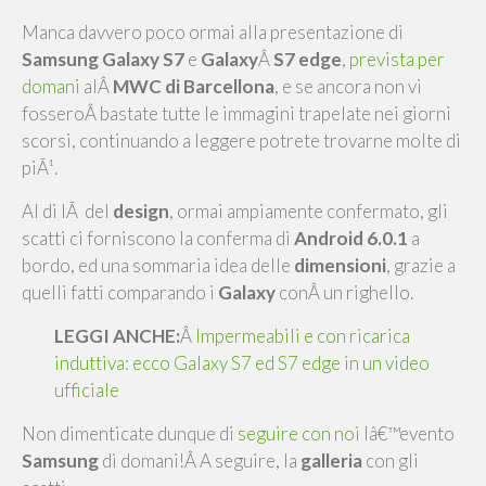
Manca davvero poco ormai alla presentazione di
Samsung Galaxy S7
e
Galaxy
Â
S7 edge
,
prevista per
domani
alÂ
MWC di Barcellona
, e se ancora non vi
fosseroÂ bastate tutte le immagini trapelate nei giorni
scorsi, continuando a leggere potrete trovarne molte di
piÃ¹.
Al di lÃ del
design
, ormai ampiamente confermato, gli
scatti ci forniscono la conferma di
Android 6.0.1
a
bordo, ed una sommaria idea delle
dimensioni
, grazie a
quelli fatti comparando i
Galaxy
conÂ un righello.
LEGGI ANCHE:
Â
Impermeabili e con ricarica
induttiva: ecco Galaxy S7 ed S7 edge in un video
ufficiale
Non dimenticate dunque di
seguire con noi
lâ€™evento
Samsung
di domani!Â A seguire, la
galleria
con gli