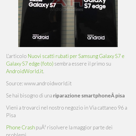
L'articolo
Nuovi scatti rubati per Samsung Galaxy S7 e
Galaxy S7 edge (foto)
sembra essere il primo su
AndroidWorld.it
.
Source: www.androidworld.it
Se hai bisogno di una
riparazione smartphoneÂ pisa
Vieni a trovarci nel nostro negozio in Via cattaneo 96 a
Pisa
Phone Crash
puÃ² risolvere la maggior parte dei
problemi