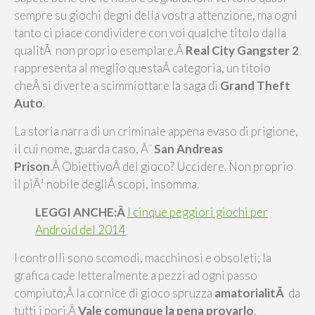
sempre su giochi degni della vostra attenzione, ma ogni
tanto ci piace condividere con voi qualche titolo dalla
qualitÃ non proprio esemplare.Â
Real City Gangster 2
rappresenta al meglio questaÂ categoria, un titolo
cheÂ si diverte a scimmiottare la saga di
Grand Theft
Auto
.
La storia narra di un criminale appena evaso di prigione,
il cui nome, guarda caso, Ã¨
San Andreas
Prison
.Â ObiettivoÂ del gioco? Uccidere. Non proprio
il piÃ¹ nobile degliÂ scopi, insomma.
LEGGI ANCHE:Â
I cinque peggiori giochi per
Android del 2014
I controlli sono scomodi, macchinosi e obsoleti; la
grafica cade letteralmente a pezzi ad ogni passo
compiuto;Â la cornice di gioco spruzza
amatorialitÃ
da
tutti i pori.Â
Vale comunque la pena provarlo
.