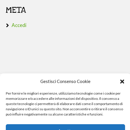
META
Accedi
Gestisci Consenso Cookie
Per fornire le migliori esperienze, utilizziamo tecnologie come i cookie per
memorizzare e/o accedere alle informazioni del dispositivo. Il consenso a
queste tecnologie ci permetterà di elaborare dati come il comportamento di
navigazione o ID unici su questo sito. Non acconsentire o ritirare il consenso
può influire negativamente su alcune caratteristiche e funzioni.
Phone Crash - riparazione iphone pisa smartphone computer