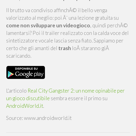
Il brutto va condiviso affinchÃ© il bello venga
valorizzato al meglio: poi Ã¨ una lezione gratuita su
come non sviluppare un videogioco
, quindi perchÃ©
lamentarsi? Poi il trailer realizzato con la calda voce del
sintetizzatore vocale lascia senza fiato. Sappiamo per
certo che gli amanti del
trash
loÂ staranno giÃ
scaricando.
L'articolo
Real City Gangster 2: un nome opinabile per
un gioco discutibile
sembra essere il primo su
AndroidWorld.it
.
Source: www.androidworld.it