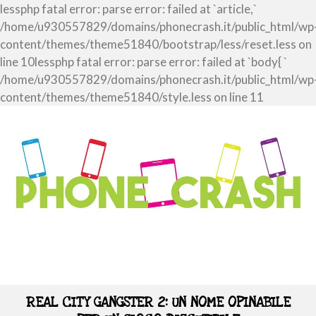
lessphp fatal error: parse error: failed at `article,`
/home/u930557829/domains/phonecrash.it/public_html/wp
content/themes/theme51840/bootstrap/less/reset.less on
line 10lessphp fatal error: parse error: failed at `body{ `
/home/u930557829/domains/phonecrash.it/public_html/wp
content/themes/theme51840/style.less on line 11
REAL CITY GANGSTER 2: UN NOME OPINABILE