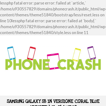
lessphp fatal error: parse error: failed at `article,`
/home/u930557829/domains/phonecrash.it/public_html/wp
content/themes/theme51840/bootstrap/less/reset.less on
line 10lessphp fatal error: parse error: failed at `body{ `
/home/u930557829/domains/phonecrash.it/public_html/wp
content/themes/theme51840/style.less on line 11
SAMSUNG GALAXY S8 IN VERSIONE CORAL BLUE