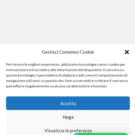
Gestisci Consenso Cookie
Per fornire le migliori esperienze, utilizziamo tecnologie come i cookie per
memorizzare e/o accedere alle informazioni del dispositivo. Il consenso a
queste tecnologie ci permetterà di elaborare dati come il comportamento di
navigazione o ID unici su questo sito. Non acconsentire o ritirare il consenso
può influire negativamente su alcune caratteristiche e funzioni.
Phone Crash - riparazione iphone pisa smartphone computer
e gopro
Accetta
Nega
Phone Crash - riparazione iphone pisa smartphone cellulari computer
Visualizza le preferenze