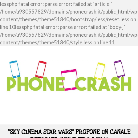
lessphp fatal error: parse error: failed at `article,`
/home/u930557829/domains/phonecrash.it/public_html/wp
content/themes/theme51840/bootstrap/less/reset.less on
line 10lessphp fatal error: parse error: failed at `body{ `
/home/u930557829/domains/phonecrash.it/public_html/wp
content/themes/theme51840/style.less on line 11
“SKY CINEMA STAR WARS” PROPONE UN CANALE