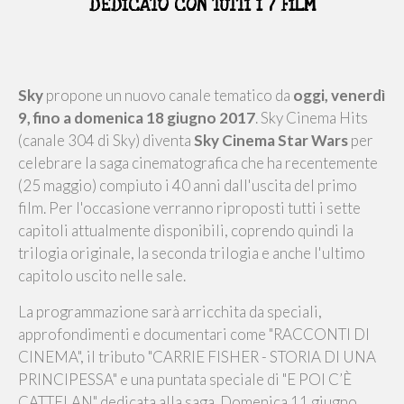
DEDICATO CON TUTTI I 7 FILM
Sky
propone un nuovo canale tematico da
oggi, venerdì
9, fino a domenica 18 giugno 2017
. Sky Cinema Hits
(canale 304 di Sky) diventa
Sky Cinema Star Wars
per
celebrare la saga cinematografica che ha recentemente
(25 maggio) compiuto i 40 anni dall'uscita del primo
film. Per l'occasione verranno riproposti tutti i sette
capitoli attualmente disponibili, coprendo quindi la
trilogia originale, la seconda trilogia e anche l'ultimo
capitolo uscito nelle sale.
La programmazione sarà arricchita da speciali,
approfondimenti e documentari come "RACCONTI DI
CINEMA", il tributo "CARRIE FISHER - STORIA DI UNA
PRINCIPESSA" e una puntata speciale di "E POI C’È
CATTELAN" dedicata alla saga. Domenica 11 giugno