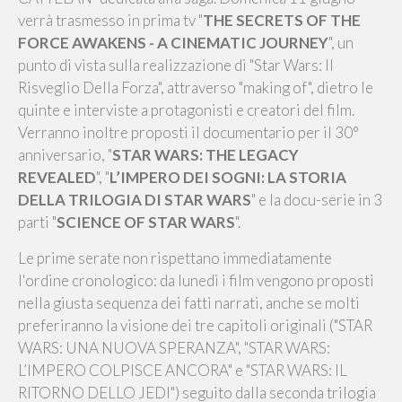
verrà trasmesso in prima tv "
THE SECRETS OF THE
FORCE AWAKENS - A CINEMATIC JOURNEY
", un
punto di vista sulla realizzazione di "Star Wars: Il
Risveglio Della Forza", attraverso "making of", dietro le
quinte e interviste a protagonisti e creatori del film.
Verranno inoltre proposti il documentario per il 30°
anniversario, "
STAR WARS: THE LEGACY
REVEALED
", "
L’IMPERO DEI SOGNI: LA STORIA
DELLA TRILOGIA DI STAR WARS
" e la docu-serie in 3
parti "
SCIENCE OF STAR WARS
".
Le prime serate non rispettano immediatamente
l'ordine cronologico: da lunedì i film vengono proposti
nella giusta sequenza dei fatti narrati, anche se molti
preferiranno la visione dei tre capitoli originali ("STAR
WARS: UNA NUOVA SPERANZA", "STAR WARS:
L’IMPERO COLPISCE ANCORA" e "STAR WARS: IL
RITORNO DELLO JEDI") seguito dalla seconda trilogia