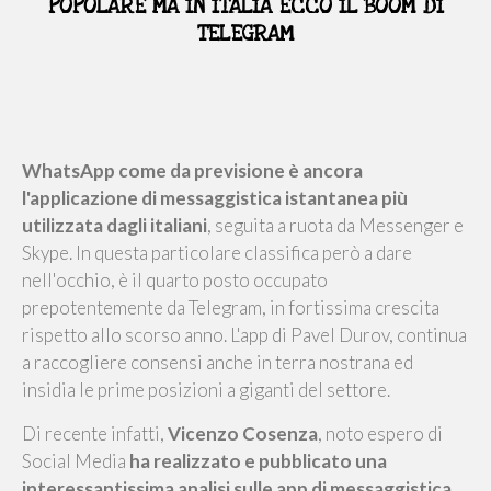
POPOLARE MA IN ITALIA ECCO IL BOOM DI
TELEGRAM
WhatsApp come da previsione è ancora
l'applicazione di messaggistica istantanea più
utilizzata dagli italiani
, seguita a ruota da Messenger e
Skype. In questa particolare classifica però a dare
nell'occhio, è il quarto posto occupato
prepotentemente da Telegram, in fortissima crescita
rispetto allo scorso anno. L'app di Pavel Durov, continua
a raccogliere consensi anche in terra nostrana ed
insidia le prime posizioni a giganti del settore.
Di recente infatti,
Vicenzo Cosenza
, noto espero di
Social Media
ha realizzato e pubblicato una
interessantissima analisi sulle app di messaggistica