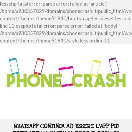
lessphp fatal error: parse error: failed at `article,`
/home/u930557829/domains/phonecrash.it/public_html/wp
content/themes/theme51840/bootstrap/less/reset.less on
line 10lessphp fatal error: parse error: failed at `body{ `
/home/u930557829/domains/phonecrash.it/public_html/wp
content/themes/theme51840/style.less on line 11
WHATSAPP CONTINUA AD ESSERE L’APP PIÙ