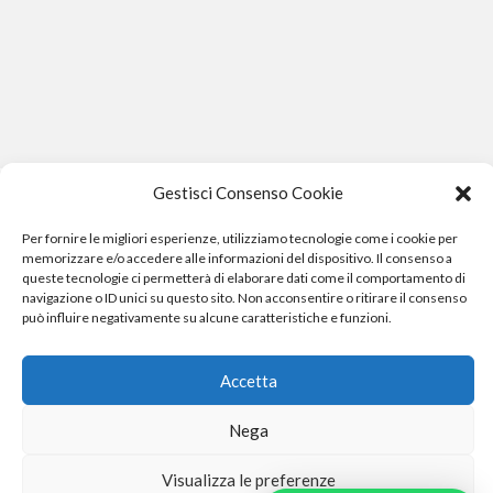
Gestisci Consenso Cookie
Per fornire le migliori esperienze, utilizziamo tecnologie come i cookie per
memorizzare e/o accedere alle informazioni del dispositivo. Il consenso a
queste tecnologie ci permetterà di elaborare dati come il comportamento di
navigazione o ID unici su questo sito. Non acconsentire o ritirare il consenso
può influire negativamente su alcune caratteristiche e funzioni.
Phone Crash - riparazione iphone pisa smartphone computer
Accetta
e gopro
Nega
Visualizza le preferenze
Phone Crash - riparazione iphone pisa smartphone cellulari computer