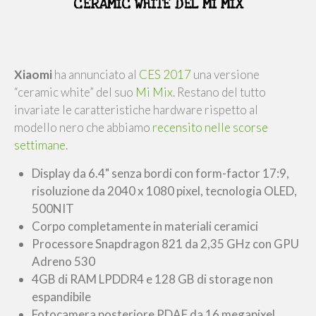
CERAMIC WHITE DEL MI MIX
Xiaomi
ha annunciato al
CES 2017
una versione
“ceramic white” del suo
Mi Mix
. Restano del tutto
invariate le caratteristiche hardware rispetto al
modello nero che abbiamo
recensito nelle scorse
settimane
.
Display da 6.4" senza bordi con form-factor 17:9,
risoluzione da 2040 x 1080 pixel, tecnologia OLED,
500NIT
Corpo completamente in materiali ceramici
Processore Snapdragon 821 da 2,35 GHz con GPU
Adreno 530
4GB di RAM LPDDR4 e 128 GB di storage non
espandibile
Fotocamera posteriore PDAF da 16 megapixel,