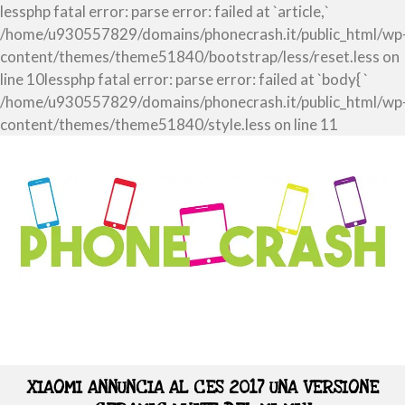
lessphp fatal error: parse error: failed at `article,`
/home/u930557829/domains/phonecrash.it/public_html/wp
content/themes/theme51840/bootstrap/less/reset.less on
line 10lessphp fatal error: parse error: failed at `body{ `
/home/u930557829/domains/phonecrash.it/public_html/wp
content/themes/theme51840/style.less on line 11
XIAOMI ANNUNCIA AL CES 2017 UNA VERSIONE