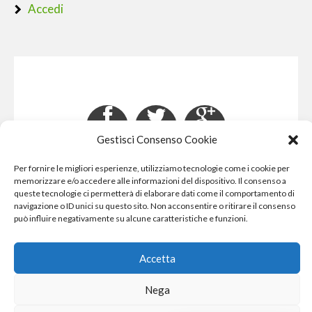
Accedi
Gestisci Consenso Cookie
Per fornire le migliori esperienze, utilizziamo tecnologie come i cookie per
Phone Crash - riparazione iphone pisa smartphone
memorizzare e/o accedere alle informazioni del dispositivo. Il consenso a
computer e gopro
queste tecnologie ci permetterà di elaborare dati come il comportamento di
navigazione o ID unici su questo sito. Non acconsentire o ritirare il consenso
può influire negativamente su alcune caratteristiche e funzioni.
Accetta
Nega