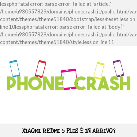
lessphp fatal error: parse error: failed at `article,`
/home/u930557829/domains/phonecrash.it/public_html/wp
content/themes/theme51840/bootstrap/less/reset.less on
line 10lessphp fatal error: parse error: failed at `body{ `
/home/u930557829/domains/phonecrash.it/public_html/wp
content/themes/theme51840/style.less on line 11
XIAOMI REDMI 5 PLUS È IN ARRIVO?