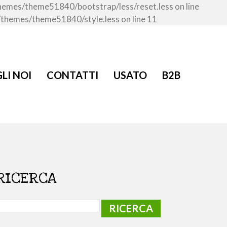
/themes/theme51840/bootstrap/less/reset.less on line
t/themes/theme51840/style.less on line 11
LI NOI
CONTATTI
USATO
B2B
RICERCA