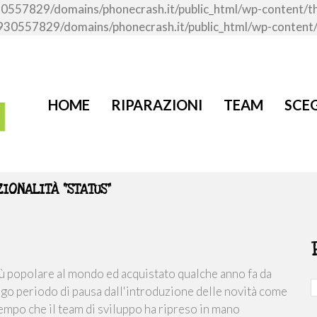
me/u930557829/domains/phonecrash.it/public_html/wp-content
ome/u930557829/domains/phonecrash.it/public_html/wp-conten
HOME
RIPARAZIONI
TEAM
SCEG
IONALITÀ “STATUS”
iù popolare al mondo ed acquistato qualche anno fa da
ngo periodo di pausa dall'introduzione delle novità come
empo che il team di sviluppo ha ripreso in mano