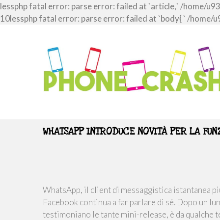
lessphp fatal error: parse error: failed at `article,` /ho
10lessphp fatal error: parse error: failed at `body{ ` /h
WHATSAPP INTRODUCE NOVITÀ PER LA FUNZ
WhatsApp, il client di messaggistica istantanea p
Facebook continua a far parlare di sé. Dopo un lu
testimoniano le tante mini-release, è da qualche t