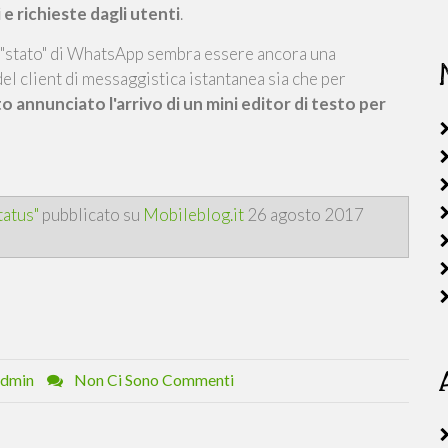
 richieste dagli utenti
.
lo "stato" di WhatsApp sembra essere ancora una
del client di messaggistica istantanea sia che per
to annunciato l'arrivo di un mini editor di testo per
tatus"
pubblicato su
Mobileblog.it
26 agosto 2017
dmin
Non Ci Sono Commenti